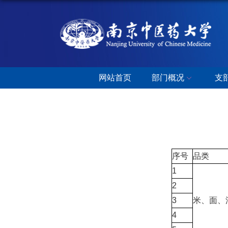
网站首页
部门概况
支
序号
品类
1
2
3
米、面、
4