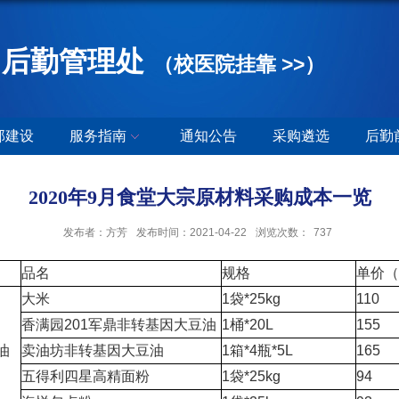
后勤管理处
（校医院挂靠 >>）
部建设
服务指南
通知公告
采购遴选
后勤
2020年9月食堂大宗原材料采购成本一览
发布者：方芳
发布时间：2021-04-22
浏览次数：
737
品名
规格
单价（
大米
1袋*25kg
110
香满园201军鼎非转基因大豆油
1桶*20L
155
油
卖油坊非转基因大豆油
1箱*4瓶*5L
165
五得利四星高精面粉
1袋*25kg
94