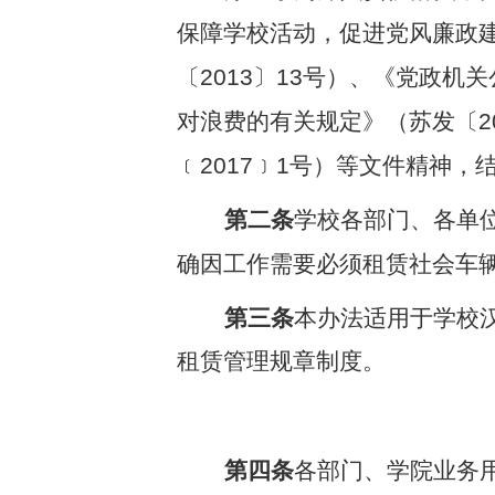
保障学校活动，促进党风廉政
〔
2013
〕
13
号）、
《党政机关
对浪费的有关规定》（苏发〔
2
﹝
2017
﹞
1
号）等文件精神，
第二条
学校各部门、各单
确因工作需要必须租赁社会车
第三条
本办法适用于学校
租赁管理规章制度。
第四条
各部门、学院业务