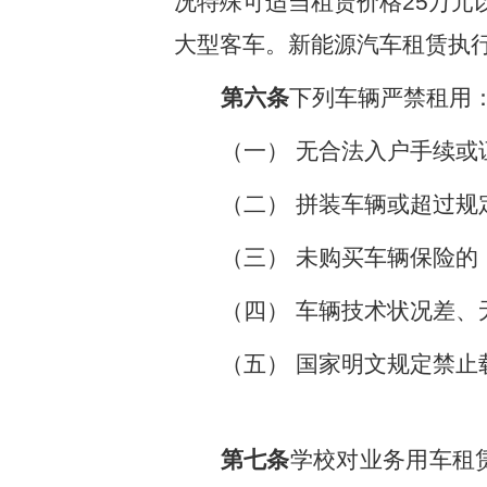
况特殊可适当租赁价格
25
万元
大型客车。新能源汽车租赁执
第六条
下列车辆严禁租用
（一）
无合法入户手续或
（二）
拼装车辆或超过规
（三）
未购买车辆保险的
（四）
车辆技术状况差、
（五）
国家明文规定禁止
第七条
学校对业务用车租