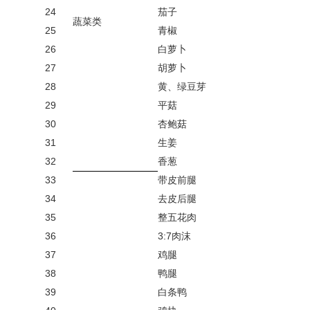
24
茄子
蔬菜类
25
青椒
26
白萝卜
27
胡萝卜
28
黄、绿豆芽
29
平菇
30
杏鲍菇
31
生姜
32
香葱
33
带皮前腿
34
去皮后腿
35
整五花肉
36
3:7肉沫
37
鸡腿
38
鸭腿
39
白条鸭