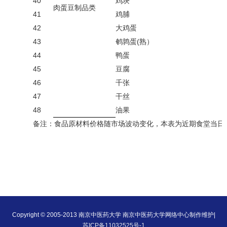
40
鸡块
肉蛋豆制品类
41
鸡脯
42
大鸡蛋
43
鹌鹑蛋(熟）
44
鸭蛋
45
豆腐
46
千张
47
干丝
48
油果
备注：食品原材料价格随市场波动变化，本表为近期食堂当日（
Copyright © 2005-2013 南京中医药大学 南京中医药大学网络中心制作维护|
苏ICP备11032525号-1