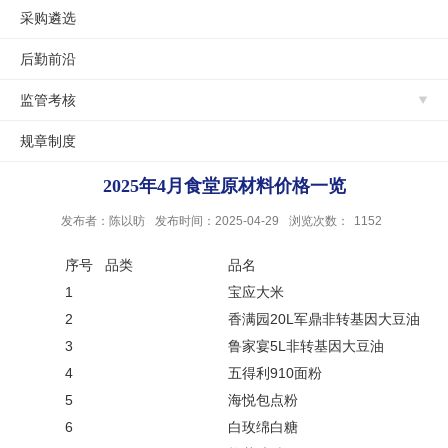
采购遴选
后勤前沿
监管考核
规章制度
2025年4月食堂原材料价格一览
发布者：陈以昉
发布时间：2025-04-29
浏览次数：
1152
序号
品类
品名
1
宝应大米
2
香满园20L军鼎非转基因大豆油
3
鲁家宴5L非转基因大豆油
4
五得利910面粉
5
海悦包点粉
6
白玫绵白糖