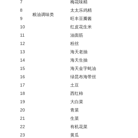
7
梅花味精
8
太太乐鸡精
粮油调味类
9
旺丰豆瓣酱
10
红皮花生米
11
油面筋
12
粉丝
13
海天老抽
14
海天生抽
15
海天金字蚝油
16
绿昆布海带丝
17
土豆
18
西红柿
19
大白菜
20
青菜
21
生菜
22
有机花菜
23
黄瓜