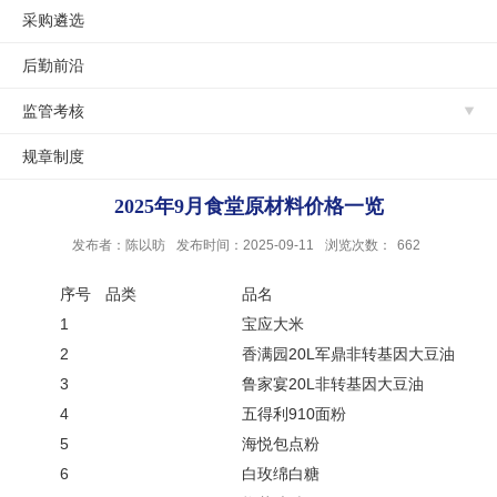
采购遴选
后勤前沿
监管考核
规章制度
2025年9月食堂原材料价格一览
发布者：陈以昉
发布时间：2025-09-11
浏览次数：
662
序号
品类
品名
1
宝应大米
2
香满园
20
L
军鼎非转基因大豆油
3
鲁家宴20
L
非转基因大豆油
4
五得利
910
面粉
5
海悦包点粉
6
白玫
绵白糖