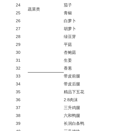
24
茄子
蔬菜类
25
青椒
26
白萝卜
27
胡萝卜
28
绿豆芽
29
平菇
30
杏鲍菇
31
生姜
32
香
葱
33
带皮前腿
34
带皮后腿
35
精品下
五花
36
2:8
肉沫
37
三升鸡腿
38
六和鸭腿
39
长润白条鸭