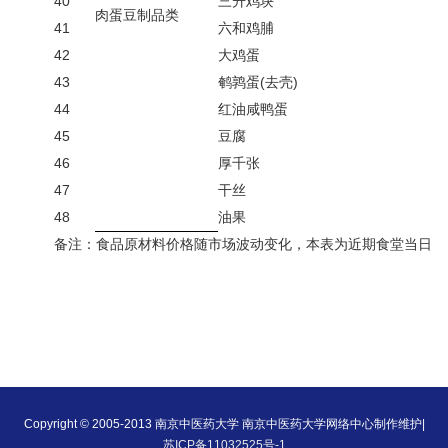
40
三升鸡块
肉蛋豆制品类
41
六和鸡脯
42
大鸡蛋
43
鹌鹑蛋
(
去壳
)
44
红油咸鸭蛋
45
豆腐
46
厚千张
47
干丝
48
油果
备注：食品原材料价格随市场波动变化，本表为近期食堂当日（
Copyright © 2005-2013 南京中医药大学 南京中医药大学网络中心制作维护|
苏ICP备11032525号-1