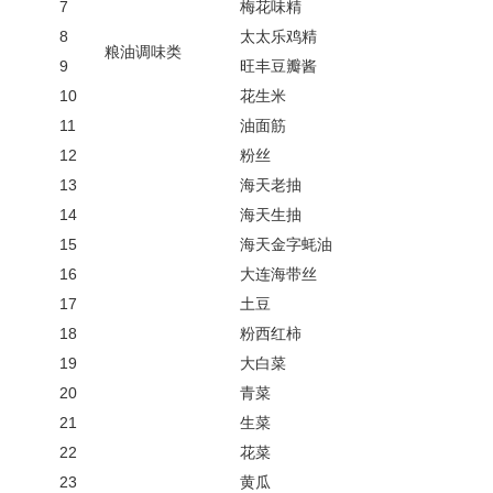
7
梅
花味精
8
太太乐鸡精
粮油调味类
9
旺丰豆瓣酱
10
花生米
11
油面筋
12
粉丝
13
海天老抽
14
海天生抽
15
海天金字蚝油
16
大连海带丝
17
土豆
18
粉
西红柿
19
大白菜
20
青菜
21
生菜
22
花菜
23
黄瓜